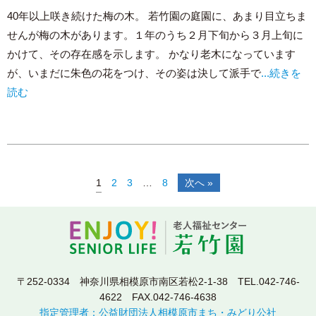
40年以上咲き続けた梅の木。 若竹園の庭園に、あまり目立ちま
せんが梅の木があります。１年のうち２月下旬から３月上旬に
かけて、その存在感を示します。 かなり老木になっています
が、いまだに朱色の花をつけ、その姿は決して派手で
...続きを
読む
1
2
3
…
8
次へ »
〒252-0334 神奈川県相模原市南区若松2-1-38
TEL.042-746-
4622 FAX.042-746-4638
指定管理者：公益財団法人相模原市まち・みどり公社